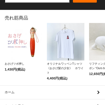
売れ筋商品
おさげツボ押し
オリジナルワッペンTシャツ
リフティン
《おさげ髪の少女》 ホワイ
ポン “Ours b
1,430円(税込)
ト
12,650円
4,400円(税込)
ホーム