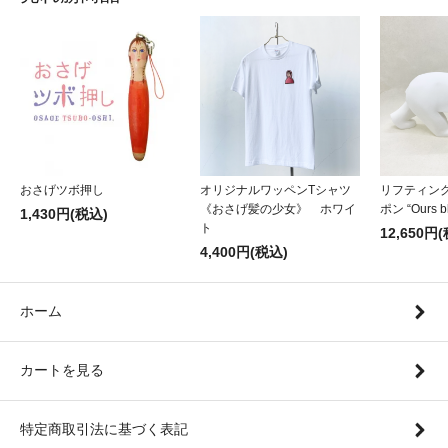
おさげツボ押し
オリジナルワッペンTシャツ
リフティン
《おさげ髪の少女》 ホワイ
ポン “Ours b
1,430円(税込)
ト
12,650円
4,400円(税込)
ホーム
カートを見る
特定商取引法に基づく表記